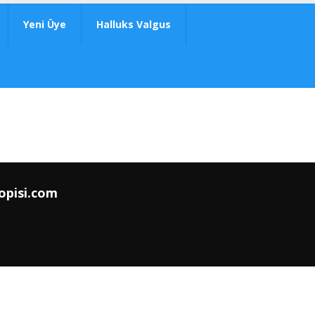
Yeni Üye
Halluks Valgus
opisi.com