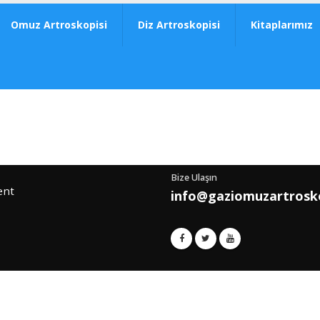
Omuz Artroskopisi
Diz Artroskopisi
Kitaplarımız
Bize Ulaşın
ent
info@gaziomuzartrosk